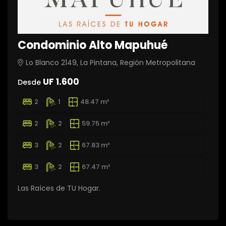
Condominio Alto Mapuhué
Lo Blanco 2149, La Pintana, Región Metropolitana
UF 1.600
Desde
2
1
48.47 m²
2
2
59.75 m²
3
2
67.83 m²
3
2
67.47 m²
Las Raíces de TU Hogar.